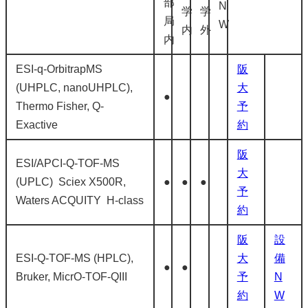
部
N
学
学
局
W
内
外
内
ESI-q-OrbitrapMS
阪
(UHPLC, nanoUHPLC),
大
●
Thermo Fisher, Q-
予
Exactive
約
阪
ESI/APCI-Q-TOF-MS
大
(UPLC) Sciex X500R,
●
●
●
予
Waters ACQUITY H-class
約
阪
設
ESI-Q-TOF-MS (HPLC),
大
備
●
●
Bruker, MicrO-TOF-QIII
予
N
約
W