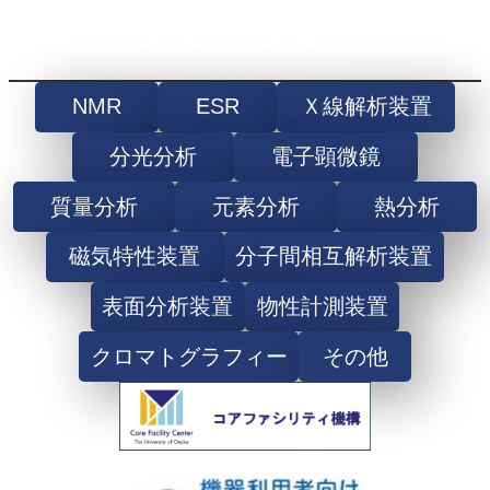
NMR
ESR
Ｘ線解析装置
分光分析
電子顕微鏡
質量分析
元素分析
熱分析
磁気特性装置
分子間相互解析装置
表面分析装置
物性計測装置
クロマトグラフィー
その他