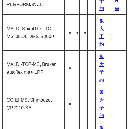
予
N
PERFORMANCE
約
W
阪
MALDI-SpiralTOF-TOF-
大
●
●
●
MS, JEOL, JMS-S3000
予
約
阪
MALDI-TOF-MS, Bruker,
大
●
autoflex maX LRF
予
約
阪
GC-EI-MS, Shimadzu,
大
●
QP2010-SE
予
約
阪