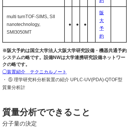
約
阪
multi turnTOF-SIMS, SII
大
nanotechnology,
●
●
●
予
SMI3050MT
約
※阪大予約は国立大学法人大阪大学研究設備・機器共通予約
システムの略です。設備NWは大学連携研究設備ネットワー
クの略です。
◯装置紹介 テクニカルノート
・ ⑤ 理学研究科分析装置の紹介 UPLC-UV(PDA)-QTOF型
質量分析計
質量分析でできること
分子量の決定