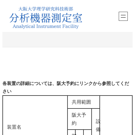
内
容
を
ス
キ
ッ
プ
質量分析
各装置の詳細については、阪大予約にリンクから参照してくだ
さい
共用範囲
阪大予
設
約
装置名
備