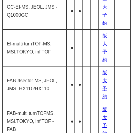
GC-EI-MS, JEOL, JMS -
大
●
●
Q1000GC
予
約
阪
EI-multi turnTOF-MS,
大
●
MSI.TOKYO, infiTOF
予
約
阪
FAB-4sector-MS, JEOL,
大
●
●
JMS -HX110/HX110
予
約
阪
FAB-multi turnTOFMS,
大
MSI.TOKYO, infiTOF -
●
●
予
FAB