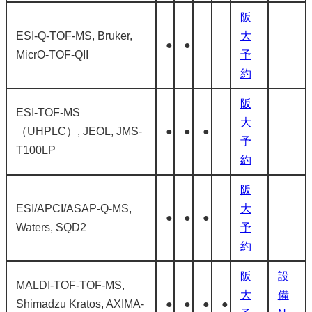
阪
ESI-Q-TOF-MS, Bruker,
大
●
●
MicrO-TOF-QII
予
約
阪
ESI-TOF-MS
大
（UHPLC）, JEOL, JMS-
●
●
●
予
T100LP
約
阪
ESI/APCI/ASAP-Q-MS,
大
●
●
●
Waters, SQD2
予
約
阪
設
MALDI-TOF-TOF-MS,
大
備
Shimadzu Kratos, AXIMA-
●
●
●
●