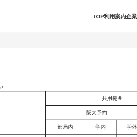
TOP
利用案内
企
熱分析
い
共用範囲
阪大予約
部局内
学内
学外