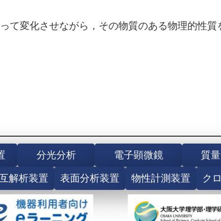
って変化させながら，その物質のある物理的性質
置
分光分析
電子顕微鏡
質量
互解析装置
表面分析装置
物性計測装置
ク