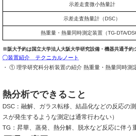
示差走査微小熱量計
示差走査熱量計（DSC）
熱重量・熱量同時測定装置（TG-DTA/DS
※阪大予約は国立大学法人大阪大学研究設備・機器共通予約
◯装置紹介 テクニカルノート
・ ① 理学研究科分析装置の紹介 熱重量・熱量同時測定装
熱分析でできること
DSC：融解、ガラス転移、結晶化などの反応の
スが発生するような測定は通常行わない）
TG：昇華、蒸発、熱分解、脱水など反応に伴う