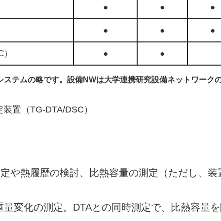
●
●
●
●
●
●
C）
●
●
システムの略です。設備NWは大学連携研究設備ネットワーク
置（TG-DTA/DSC）
測定や熱履歴の検討、比熱容量の測定（ただし、装
重量変化の測定。DTAとの同時測定で、比熱容量を