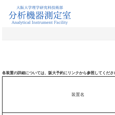
内
容
を
ス
キ
ッ
プ
各装置の詳細については、阪大予約にリンクから参照してくださ
装置名